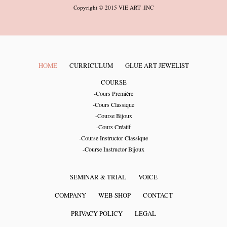
Copyright © 2015 VIE ART .INC
HOME
CURRICULUM
GLUE ART JEWELIST
COURSE
-Cours Première
-Cours Classique
-Course Bijoux
-Cours Créatif
-Course Instructor Classique
-Course Instructor Bijoux
SEMINAR & TRIAL
VOICE
COMPANY
WEB SHOP
CONTACT
PRIVACY POLICY
LEGAL